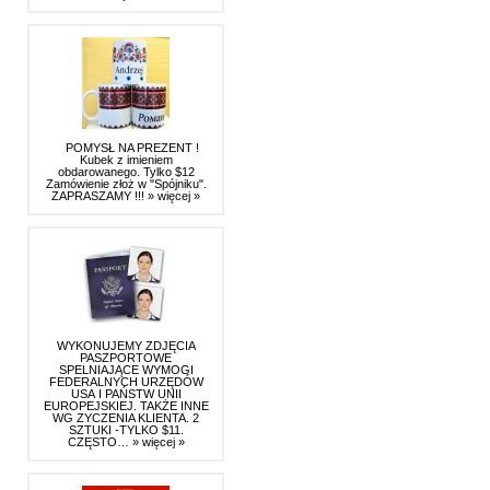
POMYSŁ NA PREZENT !
Kubek z imieniem
obdarowanego. Tylko $12
Zamówienie złoż w "Spójniku".
ZAPRASZAMY !!!
» więcej »
WYKONUJEMY ZDJĘCIA
PASZPORTOWE
SPELNIAJĄCE WYMOGI
FEDERALNYCH URZĘDÓW
USA I PAŃSTW UNII
EUROPEJSKIEJ. TAKŻE INNE
WG ZYCZENIA KLIENTA. 2
SZTUKI -TYLKO $11.
CZĘSTO…
» więcej »