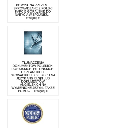
POMYSŁ NA PREZENT.
SPROWADZANE Z POLSKI
KAPCIE GÓRALSKIE DO
NABYCIA W SPÓJNIKU.
» więcej »
TŁUMACZENIA
DOKUMENTÓW POLSKICH,
ROSYJSKICH, ESTOŃSKICH,
HISZPAŃSKICH,
SŁOWACKICH I CZESKICH NA
JĘZYK ANGIELSKI LUB
DOKUMENTÓW
ANGIELSKICH NA
WYMIENIONE JĘZYKI. TAKŻE
POMOC…
» więcej »