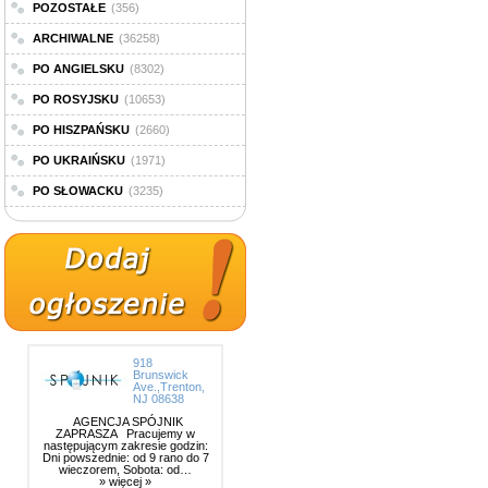
POZOSTAŁE
(356)
ARCHIWALNE
(36258)
PO ANGIELSKU
(8302)
PO ROSYJSKU
(10653)
PO HISZPAŃSKU
(2660)
PO UKRAIŃSKU
(1971)
PO SŁOWACKU
(3235)
918
Brunswick
Ave.,Trenton,
NJ 08638
AGENCJA SPÓJNIK
ZAPRASZA Pracujemy w
następującym zakresie godzin:
Dni powszednie: od 9 rano do 7
wieczorem, Sobota: od…
» więcej »