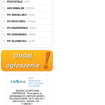
POZOSTAŁE
(356)
ARCHIWALNE
(36258)
PO ANGIELSKU
(8301)
PO ROSYJSKU
(10648)
PO HISZPAŃSKU
(2660)
PO UKRAIŃSKU
(1969)
PO SŁOWACKU
(3235)
918
Brunswick
Ave.,Trenton,
NJ 08638
AGENCJA SPÓJNIK
ZAPRASZA Pracujemy w
następującym zakresie godzin:
Dni powszednie: od 9 rano do 7
wieczorem, Sobota: od…
» więcej »