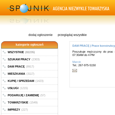
dodaj ogłoszenie
przeglądaj wszystkie
kategorie ogłoszeń
DAM PRACĘ | Prace konstrukcy
Poszukuje mężczyzny do prac re
WSZYSTKIE
(82235)
07:30AM do 4 PM
SZUKAM PRACY
(2303)
Marcin
Tel.: 267-975-5150
DAM PRACĘ
(8917)
MIESZKANIA
(3117)
KUPIĘ / SPRZEDAM
(1423)
USŁUGI
(1215)
PODARUJĘ / ZAMIENIĘ
(57)
TOWARZYSKIE
(1549)
IMPREZY
(227)