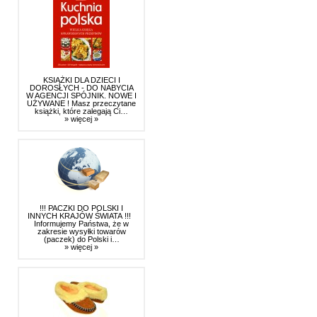
KSIĄŻKI DLA DZIECI I
DOROSŁYCH - DO NABYCIA
W AGENCJI SPÓJNIK. NOWE I
UŻYWANE ! Masz przeczytane
książki, które zalegają Ci…
» więcej »
!!! PACZKI DO POLSKI I
INNYCH KRAJÓW ŚWIATA !!!
Informujemy Państwa, że w
zakresie wysyłki towarów
(paczek) do Polski i…
» więcej »