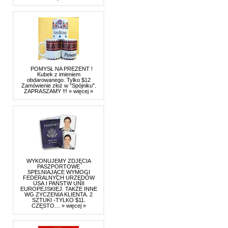
POMYSŁ NA PREZENT !
Kubek z imieniem
obdarowanego. Tylko $12
Zamówienie złoż w "Spójniku".
ZAPRASZAMY !!!
» więcej »
WYKONUJEMY ZDJĘCIA
PASZPORTOWE
SPELNIAJĄCE WYMOGI
FEDERALNYCH URZĘDÓW
USA I PAŃSTW UNII
EUROPEJSKIEJ. TAKŻE INNE
WG ZYCZENIA KLIENTA. 2
SZTUKI -TYLKO $11.
CZĘSTO…
» więcej »