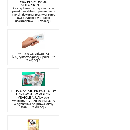
WSZELKIE USŁUGI
NOTARIALNE !!!
Sporządzanie na żądanie stron
projektów aktów, upoważnień i
innych dokumentów, tworzenie
uwierzytelnionych kopii
dokumentów,…
» więcej »
*** 1000 wizytówek za
$39, tylko w Agencji Spojnik ***
» więcej »
TŁUMACZENIE PRAWA JAZDY
UZNAWANE W MOTOR
VEHICLE NJ. Aby byc
zwolnionym ze zdawania jazdy
w egzaminie na prawo jazdy
stanu…
» więcej »