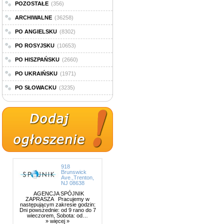
POZOSTAŁE
(356)
ARCHIWALNE
(36258)
PO ANGIELSKU
(8302)
PO ROSYJSKU
(10653)
PO HISZPAŃSKU
(2660)
PO UKRAIŃSKU
(1971)
PO SŁOWACKU
(3235)
918
Brunswick
Ave.,Trenton,
NJ 08638
AGENCJA SPÓJNIK
ZAPRASZA Pracujemy w
następującym zakresie godzin:
Dni powszednie: od 9 rano do 7
wieczorem, Sobota: od…
» więcej »