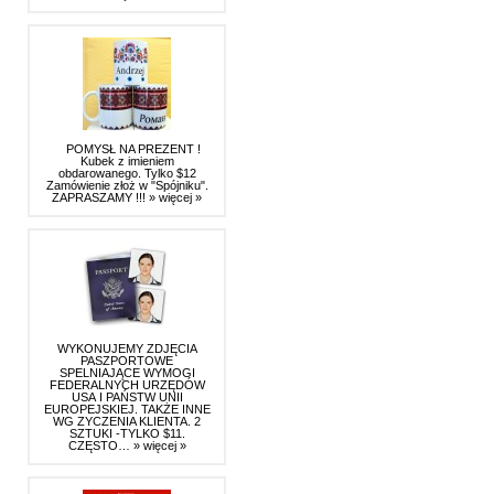
POMYSŁ NA PREZENT !
Kubek z imieniem
obdarowanego. Tylko $12
Zamówienie złoż w "Spójniku".
ZAPRASZAMY !!!
» więcej »
WYKONUJEMY ZDJĘCIA
PASZPORTOWE
SPELNIAJĄCE WYMOGI
FEDERALNYCH URZĘDÓW
USA I PAŃSTW UNII
EUROPEJSKIEJ. TAKŻE INNE
WG ZYCZENIA KLIENTA. 2
SZTUKI -TYLKO $11.
CZĘSTO…
» więcej »