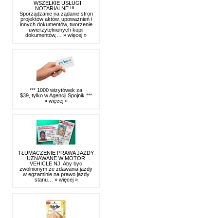
WSZELKIE USŁUGI
NOTARIALNE !!!
Sporządzanie na żądanie stron
projektów aktów, upoważnień i
innych dokumentów, tworzenie
uwierzytelnionych kopii
dokumentów,…
» więcej »
*** 1000 wizytówek za
$39, tylko w Agencji Spojnik ***
» więcej »
TŁUMACZENIE PRAWA JAZDY
UZNAWANE W MOTOR
VEHICLE NJ. Aby byc
zwolnionym ze zdawania jazdy
w egzaminie na prawo jazdy
stanu…
» więcej »