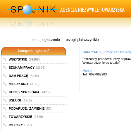
dodaj ogłoszenie
przeglądaj wszystkie
kategorie ogłoszeń
DAM PRACĘ | Prace konstrukcy
Potrzebny pracownik przy poprawk
WSZYSTKIE
(82268)
Wynagrodzenie co tydzień
SZUKAM PRACY
(2306)
Marcin
Tel.: 6097892283
DAM PRACĘ
(8928)
MIESZKANIA
(3126)
KUPIĘ / SPRZEDAM
(1425)
USŁUGI
(1215)
PODARUJĘ / ZAMIENIĘ
(57)
TOWARZYSKIE
(1549)
IMPREZY
(227)