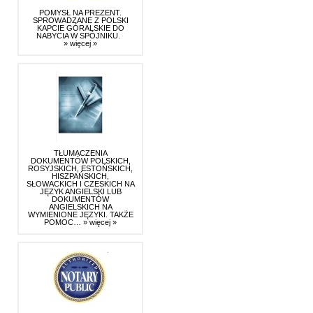
POMYSŁ NA PREZENT.
SPROWADZANE Z POLSKI
KAPCIE GÓRALSKIE DO
NABYCIA W SPÓJNIKU.
» więcej »
TŁUMACZENIA
DOKUMENTÓW POLSKICH,
ROSYJSKICH, ESTOŃSKICH,
HISZPAŃSKICH,
SŁOWACKICH I CZESKICH NA
JĘZYK ANGIELSKI LUB
DOKUMENTÓW
ANGIELSKICH NA
WYMIENIONE JĘZYKI. TAKŻE
POMOC…
» więcej »