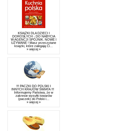
KSIĄŻKI DLA DZIECI I
DOROSŁYCH - DO NABYCIA
W AGENCJI SPÓJNIK. NOWE I
UŻYWANE ! Masz przeczytane
książki, które zalegają Ci…
» więcej »
!!! PACZKI DO POLSKI I
INNYCH KRAJÓW ŚWIATA !!!
Informujemy Państwa, że w
zakresie wysyłki towarów
(paczek) do Polski i…
» więcej »