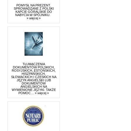
POMYSŁ NA PREZENT.
SPROWADZANE Z POLSKI
KAPCIE GÓRALSKIE DO
NABYCIA W SPÓJNIKU.
» więcej »
TŁUMACZENIA
DOKUMENTÓW POLSKICH,
ROSYJSKICH, ESTOŃSKICH,
HISZPAŃSKICH,
SŁOWACKICH I CZESKICH NA
JĘZYK ANGIELSKI LUB
DOKUMENTÓW
ANGIELSKICH NA
WYMIENIONE JĘZYKI. TAKŻE
POMOC…
» więcej »