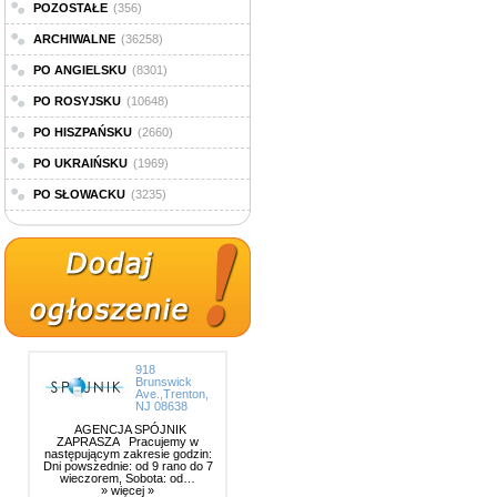
POZOSTAŁE
(356)
ARCHIWALNE
(36258)
PO ANGIELSKU
(8301)
PO ROSYJSKU
(10648)
PO HISZPAŃSKU
(2660)
PO UKRAIŃSKU
(1969)
PO SŁOWACKU
(3235)
918
Brunswick
Ave.,Trenton,
NJ 08638
AGENCJA SPÓJNIK
ZAPRASZA Pracujemy w
następującym zakresie godzin:
Dni powszednie: od 9 rano do 7
wieczorem, Sobota: od…
» więcej »