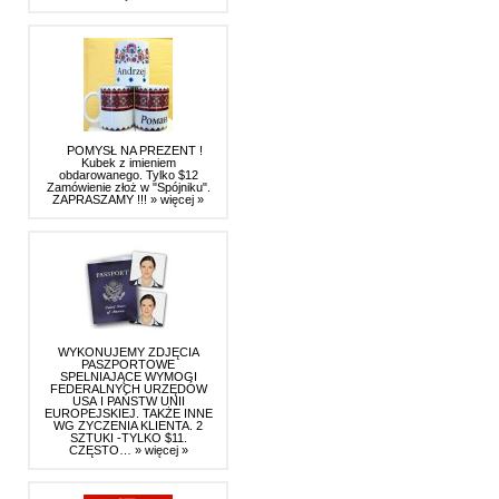
POMYSŁ NA PREZENT !
Kubek z imieniem
obdarowanego. Tylko $12
Zamówienie złoż w "Spójniku".
ZAPRASZAMY !!!
» więcej »
WYKONUJEMY ZDJĘCIA
PASZPORTOWE
SPELNIAJĄCE WYMOGI
FEDERALNYCH URZĘDÓW
USA I PAŃSTW UNII
EUROPEJSKIEJ. TAKŻE INNE
WG ZYCZENIA KLIENTA. 2
SZTUKI -TYLKO $11.
CZĘSTO…
» więcej »