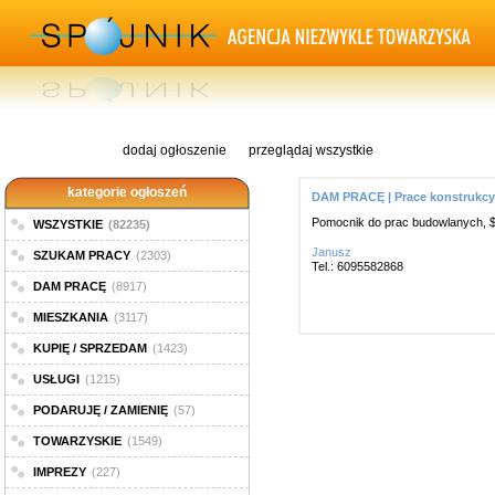
dodaj ogłoszenie
przeglądaj wszystkie
kategorie ogłoszeń
DAM PRACĘ | Prace konstrukcy
Pomocnik do prac budowlanych, $1
WSZYSTKIE
(82235)
Janusz
SZUKAM PRACY
(2303)
Tel.: 6095582868
DAM PRACĘ
(8917)
MIESZKANIA
(3117)
KUPIĘ / SPRZEDAM
(1423)
USŁUGI
(1215)
PODARUJĘ / ZAMIENIĘ
(57)
TOWARZYSKIE
(1549)
IMPREZY
(227)