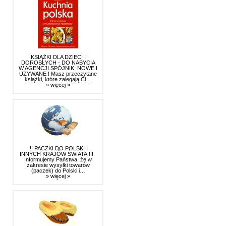
KSIĄŻKI DLA DZIECI I
DOROSŁYCH - DO NABYCIA
W AGENCJI SPÓJNIK. NOWE I
UŻYWANE ! Masz przeczytane
książki, które zalegają Ci…
» więcej »
!!! PACZKI DO POLSKI I
INNYCH KRAJÓW ŚWIATA !!!
Informujemy Państwa, że w
zakresie wysyłki towarów
(paczek) do Polski i…
» więcej »