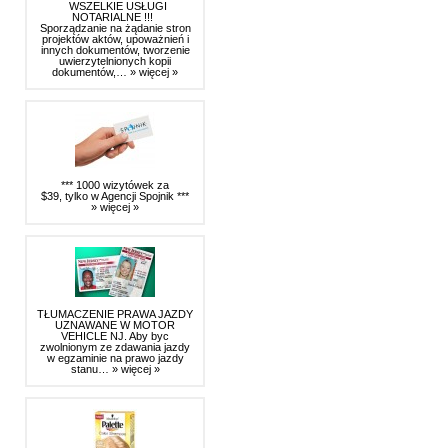
WSZELKIE USŁUGI
NOTARIALNE !!!
Sporządzanie na żądanie stron
projektów aktów, upoważnień i
innych dokumentów, tworzenie
uwierzytelnionych kopii
dokumentów,…
» więcej »
*** 1000 wizytówek za
$39, tylko w Agencji Spojnik ***
» więcej »
TŁUMACZENIE PRAWA JAZDY
UZNAWANE W MOTOR
VEHICLE NJ. Aby byc
zwolnionym ze zdawania jazdy
w egzaminie na prawo jazdy
stanu…
» więcej »