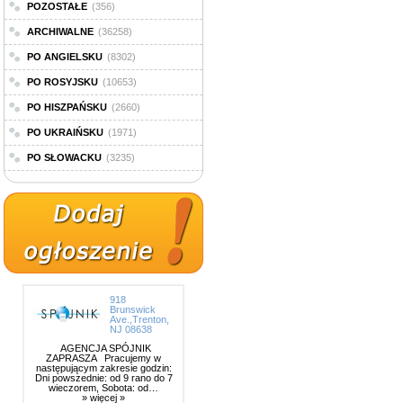
POZOSTAŁE
(356)
ARCHIWALNE
(36258)
PO ANGIELSKU
(8302)
PO ROSYJSKU
(10653)
PO HISZPAŃSKU
(2660)
PO UKRAIŃSKU
(1971)
PO SŁOWACKU
(3235)
918
Brunswick
Ave.,Trenton,
NJ 08638
AGENCJA SPÓJNIK
ZAPRASZA Pracujemy w
następującym zakresie godzin:
Dni powszednie: od 9 rano do 7
wieczorem, Sobota: od…
» więcej »