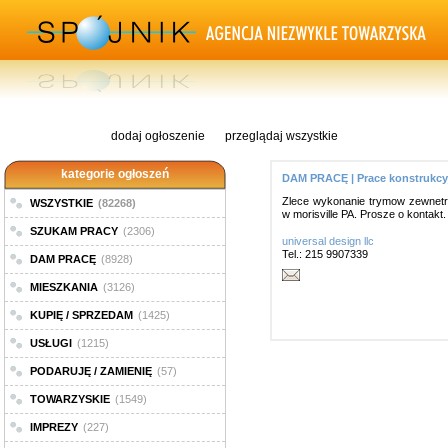
dodaj ogłoszenie
przeglądaj wszystkie
kategorie ogłoszeń
DAM PRACĘ | Prace konstrukcy
Zlece wykonanie trymow zewnetrz
WSZYSTKIE
(82268)
w morisville PA. Prosze o kontakt.
SZUKAM PRACY
(2306)
universal design llc
Tel.: 215 9907339
DAM PRACĘ
(8928)
MIESZKANIA
(3126)
KUPIĘ / SPRZEDAM
(1425)
USŁUGI
(1215)
PODARUJĘ / ZAMIENIĘ
(57)
TOWARZYSKIE
(1549)
IMPREZY
(227)