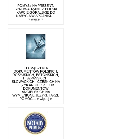
POMYSŁ NA PREZENT.
SPROWADZANE Z POLSKI
KAPCIE GÓRALSKIE DO
NABYCIA W SPÓJNIKU.
» więcej »
TŁUMACZENIA
DOKUMENTÓW POLSKICH,
ROSYJSKICH, ESTOŃSKICH,
HISZPAŃSKICH,
SŁOWACKICH I CZESKICH NA
JĘZYK ANGIELSKI LUB
DOKUMENTÓW
ANGIELSKICH NA
WYMIENIONE JĘZYKI. TAKŻE
POMOC…
» więcej »