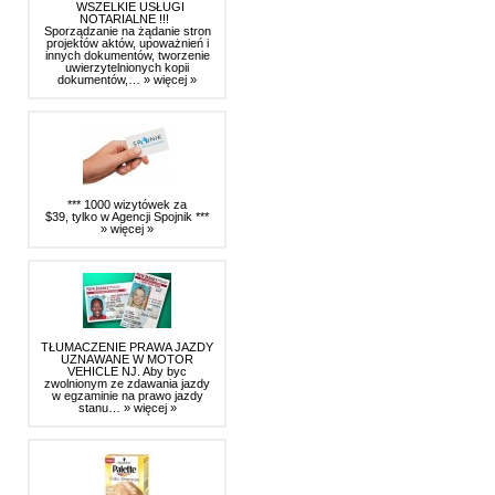
WSZELKIE USŁUGI
NOTARIALNE !!!
Sporządzanie na żądanie stron
projektów aktów, upoważnień i
innych dokumentów, tworzenie
uwierzytelnionych kopii
dokumentów,…
» więcej »
*** 1000 wizytówek za
$39, tylko w Agencji Spojnik ***
» więcej »
TŁUMACZENIE PRAWA JAZDY
UZNAWANE W MOTOR
VEHICLE NJ. Aby byc
zwolnionym ze zdawania jazdy
w egzaminie na prawo jazdy
stanu…
» więcej »