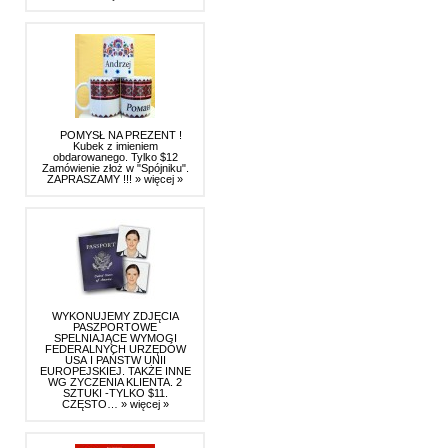
POMYSŁ NA PREZENT !
Kubek z imieniem
obdarowanego. Tylko $12
Zamówienie złoż w "Spójniku".
ZAPRASZAMY !!!
» więcej »
WYKONUJEMY ZDJĘCIA
PASZPORTOWE
SPELNIAJĄCE WYMOGI
FEDERALNYCH URZĘDÓW
USA I PAŃSTW UNII
EUROPEJSKIEJ. TAKŻE INNE
WG ZYCZENIA KLIENTA. 2
SZTUKI -TYLKO $11.
CZĘSTO…
» więcej »