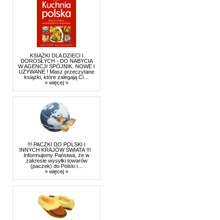
KSIĄŻKI DLA DZIECI I
DOROSŁYCH - DO NABYCIA
W AGENCJI SPÓJNIK. NOWE I
UŻYWANE ! Masz przeczytane
książki, które zalegają Ci…
» więcej »
!!! PACZKI DO POLSKI I
INNYCH KRAJÓW ŚWIATA !!!
Informujemy Państwa, że w
zakresie wysyłki towarów
(paczek) do Polski i…
» więcej »