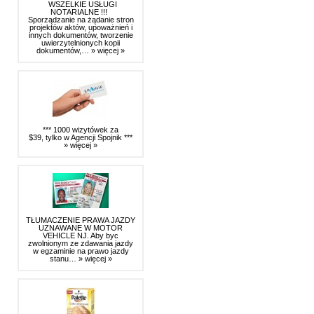
WSZELKIE USŁUGI
NOTARIALNE !!!
Sporządzanie na żądanie stron
projektów aktów, upoważnień i
innych dokumentów, tworzenie
uwierzytelnionych kopii
dokumentów,…
» więcej »
*** 1000 wizytówek za
$39, tylko w Agencji Spojnik ***
» więcej »
TŁUMACZENIE PRAWA JAZDY
UZNAWANE W MOTOR
VEHICLE NJ. Aby byc
zwolnionym ze zdawania jazdy
w egzaminie na prawo jazdy
stanu…
» więcej »