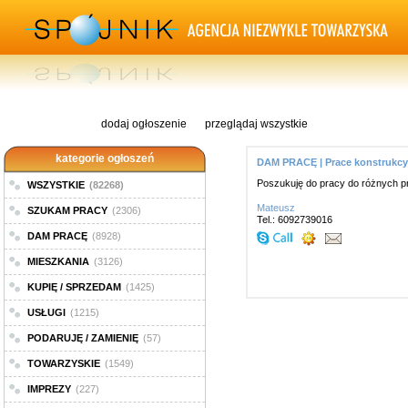
dodaj ogłoszenie
przeglądaj wszystkie
kategorie ogłoszeń
DAM PRACĘ | Prace konstrukcy
Poszukuję do pracy do różnych 
WSZYSTKIE
(82268)
Mateusz
SZUKAM PRACY
(2306)
Tel.: 6092739016
DAM PRACĘ
(8928)
MIESZKANIA
(3126)
KUPIĘ / SPRZEDAM
(1425)
USŁUGI
(1215)
PODARUJĘ / ZAMIENIĘ
(57)
TOWARZYSKIE
(1549)
IMPREZY
(227)