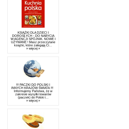
KSIĄŻKI DLA DZIECI I
DOROSŁYCH - DO NABYCIA
W AGENCJI SPÓJNIK. NOWE I
UŻYWANE ! Masz przeczytane
książki, które zalegają Ci…
» więcej »
!!! PACZKI DO POLSKI I
INNYCH KRAJÓW ŚWIATA !!!
Informujemy Państwa, że w
zakresie wysyłki towarów
(paczek) do Polski i…
» więcej »