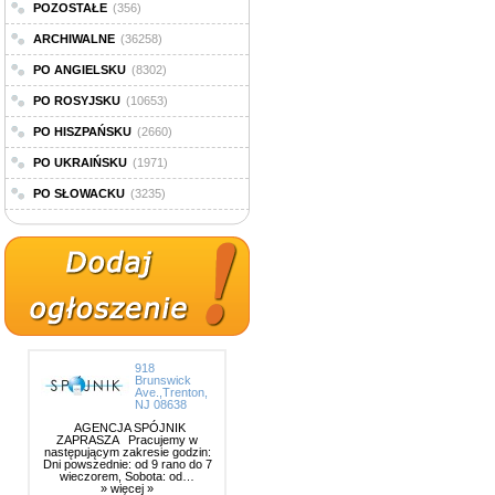
POZOSTAŁE
(356)
ARCHIWALNE
(36258)
PO ANGIELSKU
(8302)
PO ROSYJSKU
(10653)
PO HISZPAŃSKU
(2660)
PO UKRAIŃSKU
(1971)
PO SŁOWACKU
(3235)
918
Brunswick
Ave.,Trenton,
NJ 08638
AGENCJA SPÓJNIK
ZAPRASZA Pracujemy w
następującym zakresie godzin:
Dni powszednie: od 9 rano do 7
wieczorem, Sobota: od…
» więcej »