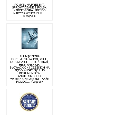
POMYSŁ NA PREZENT.
SPROWADZANE Z POLSKI
KAPCIE GÓRALSKIE DO
NABYCIA W SPÓJNIKU.
» więcej »
TŁUMACZENIA
DOKUMENTÓW POLSKICH,
ROSYJSKICH, ESTOŃSKICH,
HISZPAŃSKICH,
SŁOWACKICH I CZESKICH NA
JĘZYK ANGIELSKI LUB
DOKUMENTÓW
ANGIELSKICH NA
WYMIENIONE JĘZYKI. TAKŻE
POMOC…
» więcej »