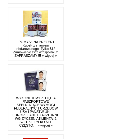
POMYSŁ NA PREZENT !
Kubek z imieniem
obdarowanego. Tylko $12
Zamówienie złoż w "Spójniku".
ZAPRASZAMY !!!
» więcej »
WYKONUJEMY ZDJĘCIA
PASZPORTOWE
SPELNIAJĄCE WYMOGI
FEDERALNYCH URZĘDÓW
USA I PAŃSTW UNII
EUROPEJSKIEJ. TAKŻE INNE
WG ZYCZENIA KLIENTA. 2
SZTUKI -TYLKO $11.
CZĘSTO…
» więcej »