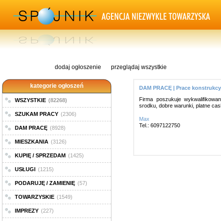
dodaj ogłoszenie
przeglądaj wszystkie
kategorie ogłoszeń
DAM PRACĘ | Prace konstrukcy
Firma poszukuje wykwalifikowa
WSZYSTKIE
(82268)
srodku, dobre warunki, platne ca
SZUKAM PRACY
(2306)
Max
Tel.: 6097122750
DAM PRACĘ
(8928)
MIESZKANIA
(3126)
KUPIĘ / SPRZEDAM
(1425)
USŁUGI
(1215)
PODARUJĘ / ZAMIENIĘ
(57)
TOWARZYSKIE
(1549)
IMPREZY
(227)