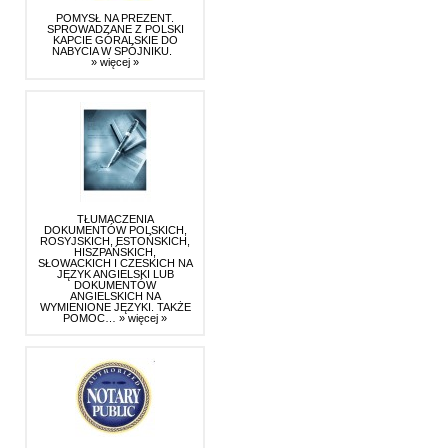
POMYSŁ NA PREZENT.
SPROWADZANE Z POLSKI
KAPCIE GÓRALSKIE DO
NABYCIA W SPÓJNIKU.
» więcej »
TŁUMACZENIA
DOKUMENTÓW POLSKICH,
ROSYJSKICH, ESTOŃSKICH,
HISZPAŃSKICH,
SŁOWACKICH I CZESKICH NA
JĘZYK ANGIELSKI LUB
DOKUMENTÓW
ANGIELSKICH NA
WYMIENIONE JĘZYKI. TAKŻE
POMOC…
» więcej »