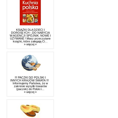
KSIĄŻKI DLA DZIECI I
DOROSŁYCH - DO NABYCIA
W AGENCJI SPÓJNIK. NOWE I
UŻYWANE ! Masz przeczytane
książki, które zalegają Ci…
» więcej »
!!! PACZKI DO POLSKI I
INNYCH KRAJÓW ŚWIATA !!!
Informujemy Państwa, że w
zakresie wysyłki towarów
(paczek) do Polski i…
» więcej »