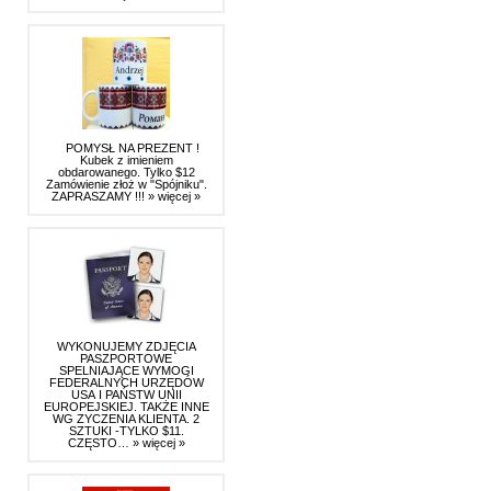
POMYSŁ NA PREZENT !
Kubek z imieniem
obdarowanego. Tylko $12
Zamówienie złoż w "Spójniku".
ZAPRASZAMY !!!
» więcej »
WYKONUJEMY ZDJĘCIA
PASZPORTOWE
SPELNIAJĄCE WYMOGI
FEDERALNYCH URZĘDÓW
USA I PAŃSTW UNII
EUROPEJSKIEJ. TAKŻE INNE
WG ZYCZENIA KLIENTA. 2
SZTUKI -TYLKO $11.
CZĘSTO…
» więcej »