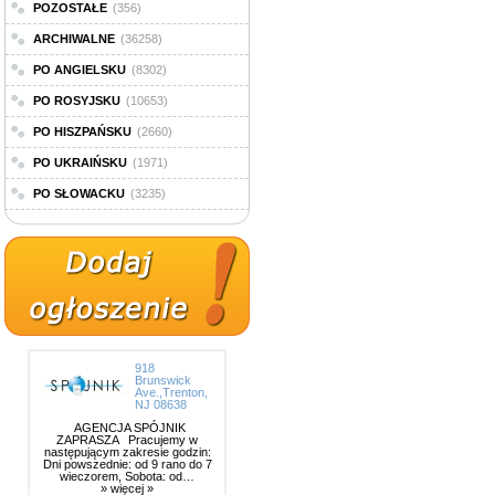
POZOSTAŁE
(356)
ARCHIWALNE
(36258)
PO ANGIELSKU
(8302)
PO ROSYJSKU
(10653)
PO HISZPAŃSKU
(2660)
PO UKRAIŃSKU
(1971)
PO SŁOWACKU
(3235)
918
Brunswick
Ave.,Trenton,
NJ 08638
AGENCJA SPÓJNIK
ZAPRASZA Pracujemy w
następującym zakresie godzin:
Dni powszednie: od 9 rano do 7
wieczorem, Sobota: od…
» więcej »