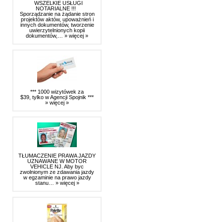
WSZELKIE USŁUGI
NOTARIALNE !!!
Sporządzanie na żądanie stron
projektów aktów, upoważnień i
innych dokumentów, tworzenie
uwierzytelnionych kopii
dokumentów,…
» więcej »
*** 1000 wizytówek za
$39, tylko w Agencji Spojnik ***
» więcej »
TŁUMACZENIE PRAWA JAZDY
UZNAWANE W MOTOR
VEHICLE NJ. Aby byc
zwolnionym ze zdawania jazdy
w egzaminie na prawo jazdy
stanu…
» więcej »