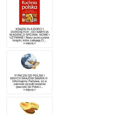
KSIĄŻKI DLA DZIECI I
DOROSŁYCH - DO NABYCIA
W AGENCJI SPÓJNIK. NOWE I
UŻYWANE ! Masz przeczytane
książki, które zalegają Ci…
» więcej »
!!! PACZKI DO POLSKI I
INNYCH KRAJÓW ŚWIATA !!!
Informujemy Państwa, że w
zakresie wysyłki towarów
(paczek) do Polski i…
» więcej »