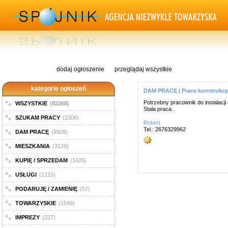
dodaj ogłoszenie
przeglądaj wszystkie
kategorie ogłoszeń
DAM PRACĘ | Prace konstrukcy
Potrzebny pracownik do instalacji 
WSZYSTKIE
(82268)
Stala praca.
SZUKAM PRACY
(2306)
Robert
Tel.: 2676329962
DAM PRACĘ
(8928)
MIESZKANIA
(3126)
KUPIĘ / SPRZEDAM
(1425)
USŁUGI
(1215)
PODARUJĘ / ZAMIENIĘ
(57)
TOWARZYSKIE
(1549)
IMPREZY
(227)