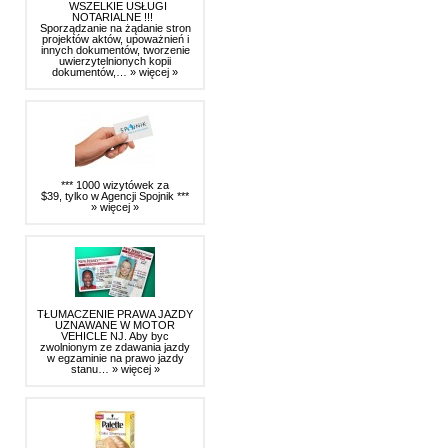
WSZELKIE USŁUGI
NOTARIALNE !!!
Sporządzanie na żądanie stron
projektów aktów, upoważnień i
innych dokumentów, tworzenie
uwierzytelnionych kopii
dokumentów,…
» więcej »
*** 1000 wizytówek za
$39, tylko w Agencji Spojnik ***
» więcej »
TŁUMACZENIE PRAWA JAZDY
UZNAWANE W MOTOR
VEHICLE NJ. Aby byc
zwolnionym ze zdawania jazdy
w egzaminie na prawo jazdy
stanu…
» więcej »