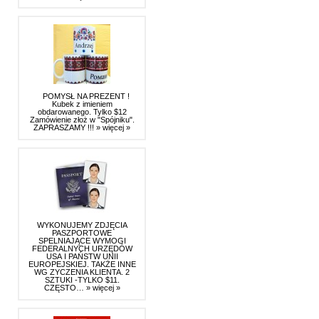
POMYSŁ NA PREZENT !
Kubek z imieniem
obdarowanego. Tylko $12
Zamówienie złoż w "Spójniku".
ZAPRASZAMY !!!
» więcej »
WYKONUJEMY ZDJĘCIA
PASZPORTOWE
SPELNIAJĄCE WYMOGI
FEDERALNYCH URZĘDÓW
USA I PAŃSTW UNII
EUROPEJSKIEJ. TAKŻE INNE
WG ZYCZENIA KLIENTA. 2
SZTUKI -TYLKO $11.
CZĘSTO…
» więcej »