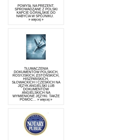
POMYSŁ NA PREZENT.
SPROWADZANE Z POLSKI
KAPCIE GÓRALSKIE DO
NABYCIA W SPÓJNIKU.
» więcej »
TŁUMACZENIA
DOKUMENTÓW POLSKICH,
ROSYJSKICH, ESTOŃSKICH,
HISZPAŃSKICH,
SŁOWACKICH I CZESKICH NA
JĘZYK ANGIELSKI LUB
DOKUMENTÓW
ANGIELSKICH NA
WYMIENIONE JĘZYKI. TAKŻE
POMOC…
» więcej »