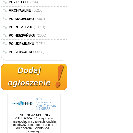
POZOSTAŁE
(356)
ARCHIWALNE
(36258)
PO ANGIELSKU
(8302)
PO ROSYJSKU
(10653)
PO HISZPAŃSKU
(2660)
PO UKRAIŃSKU
(1971)
PO SŁOWACKU
(3235)
918
Brunswick
Ave.,Trenton,
NJ 08638
AGENCJA SPÓJNIK
ZAPRASZA Pracujemy w
następującym zakresie godzin:
Dni powszednie: od 9 rano do 7
wieczorem, Sobota: od…
» więcej »