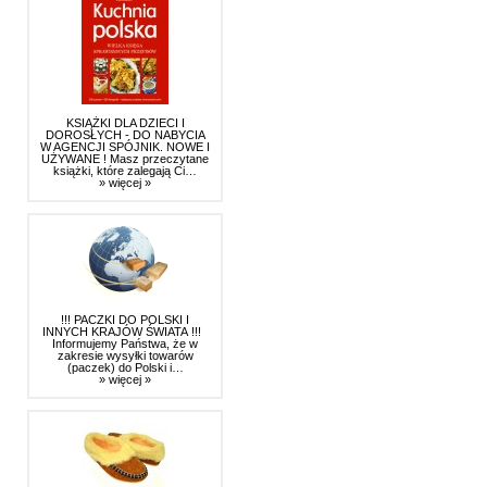
KSIĄŻKI DLA DZIECI I
DOROSŁYCH - DO NABYCIA
W AGENCJI SPÓJNIK. NOWE I
UŻYWANE ! Masz przeczytane
książki, które zalegają Ci…
» więcej »
!!! PACZKI DO POLSKI I
INNYCH KRAJÓW ŚWIATA !!!
Informujemy Państwa, że w
zakresie wysyłki towarów
(paczek) do Polski i…
» więcej »