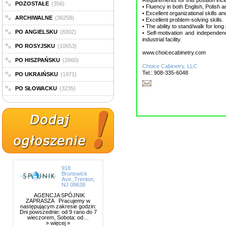
Requirements for this position incl
POZOSTAŁE
(356)
• Fluency in both English, Polish a
• Excellent organizational skills and
ARCHIWALNE
(36258)
• Excellent problem-solving skills.
• The ability to stand/walk for long
PO ANGIELSKU
(8302)
• Self-motivation and independen
industrial facility.
PO ROSYJSKU
(10653)
www.choicecabinetry.com
PO HISZPAŃSKU
(2660)
Choice Cabinetry, LLC
Tel.: 908-335-6048
PO UKRAIŃSKU
(1971)
PO SŁOWACKU
(3235)
918
Brunswick
Ave.,Trenton,
NJ 08638
AGENCJA SPÓJNIK
ZAPRASZA Pracujemy w
następującym zakresie godzin:
Dni powszednie: od 9 rano do 7
wieczorem, Sobota: od…
» więcej »