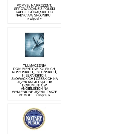
POMYSŁ NA PREZENT.
SPROWADZANE Z POLSKI
KAPCIE GÓRALSKIE DO
NABYCIA W SPÓJNIKU.
» więcej »
TŁUMACZENIA
DOKUMENTÓW POLSKICH,
ROSYJSKICH, ESTOŃSKICH,
HISZPAŃSKICH,
SŁOWACKICH I CZESKICH NA
JĘZYK ANGIELSKI LUB
DOKUMENTÓW
ANGIELSKICH NA
WYMIENIONE JĘZYKI. TAKŻE
POMOC…
» więcej »