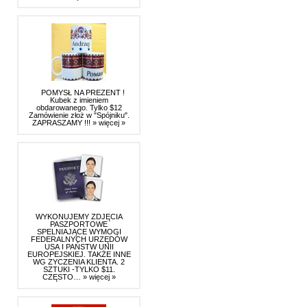
POMYSŁ NA PREZENT !
Kubek z imieniem
obdarowanego. Tylko $12
Zamówienie złoż w "Spójniku".
ZAPRASZAMY !!!
» więcej »
WYKONUJEMY ZDJĘCIA
PASZPORTOWE
SPELNIAJĄCE WYMOGI
FEDERALNYCH URZĘDÓW
USA I PAŃSTW UNII
EUROPEJSKIEJ. TAKŻE INNE
WG ZYCZENIA KLIENTA. 2
SZTUKI -TYLKO $11.
CZĘSTO…
» więcej »