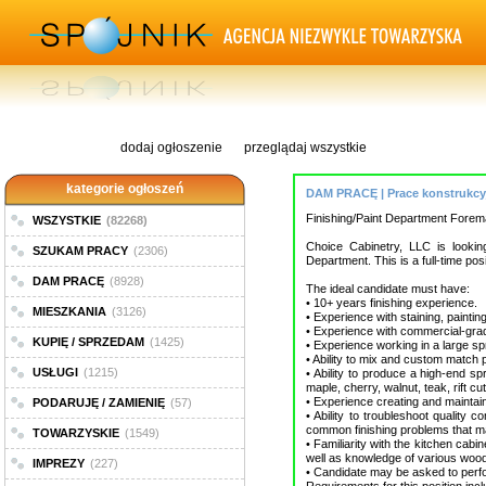
dodaj ogłoszenie
przeglądaj wszystkie
kategorie ogłoszeń
DAM PRACĘ | Prace konstrukcy
Finishing/Paint Department Fore
WSZYSTKIE
(82268)
Choice Cabinetry, LLC is lookin
SZUKAM PRACY
(2306)
Department. This is a full-time pos
DAM PRACĘ
(8928)
The ideal candidate must have:
• 10+ years finishing experience.
MIESZKANIA
(3126)
• Experience with staining, painti
• Experience with commercial-grad
KUPIĘ / SPRZEDAM
(1425)
• Experience working in a large sp
• Ability to mix and custom match p
USŁUGI
(1215)
• Ability to produce a high-end sp
maple, cherry, walnut, teak, rift cu
• Experience creating and maintain
PODARUJĘ / ZAMIENIĘ
(57)
• Ability to troubleshoot quality c
common finishing problems that ma
TOWARZYSKIE
(1549)
• Familiarity with the kitchen cabi
well as knowledge of various wood 
IMPREZY
(227)
• Candidate may be asked to perfo