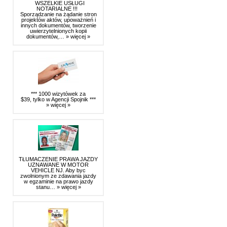
WSZELKIE USŁUGI
NOTARIALNE !!!
Sporządzanie na żądanie stron
projektów aktów, upoważnień i
innych dokumentów, tworzenie
uwierzytelnionych kopii
dokumentów,…
» więcej »
*** 1000 wizytówek za
$39, tylko w Agencji Spojnik ***
» więcej »
TŁUMACZENIE PRAWA JAZDY
UZNAWANE W MOTOR
VEHICLE NJ. Aby byc
zwolnionym ze zdawania jazdy
w egzaminie na prawo jazdy
stanu…
» więcej »