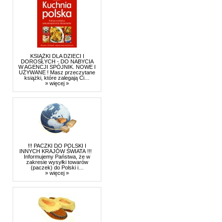
KSIĄŻKI DLA DZIECI I
DOROSŁYCH - DO NABYCIA
W AGENCJI SPÓJNIK. NOWE I
UŻYWANE ! Masz przeczytane
książki, które zalegają Ci…
» więcej »
!!! PACZKI DO POLSKI I
INNYCH KRAJÓW ŚWIATA !!!
Informujemy Państwa, że w
zakresie wysyłki towarów
(paczek) do Polski i…
» więcej »