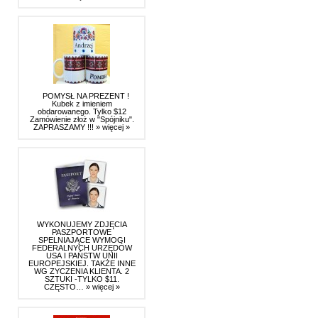
POMYSŁ NA PREZENT !
Kubek z imieniem
obdarowanego. Tylko $12
Zamówienie złoż w "Spójniku".
ZAPRASZAMY !!!
» więcej »
WYKONUJEMY ZDJĘCIA
PASZPORTOWE
SPELNIAJĄCE WYMOGI
FEDERALNYCH URZĘDÓW
USA I PAŃSTW UNII
EUROPEJSKIEJ. TAKŻE INNE
WG ZYCZENIA KLIENTA. 2
SZTUKI -TYLKO $11.
CZĘSTO…
» więcej »