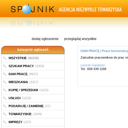
dodaj ogłoszenie
przeglądaj wszystkie
kategorie ogłoszeń
DAM PRACĘ | Prace konstrukcy
Zatrudnie pracownikow do prac re
WSZYSTKIE
(82235)
Leszek Gardocki
SZUKAM PRACY
(2303)
Tel.: 609-439-1168
DAM PRACĘ
(8917)
MIESZKANIA
(3117)
KUPIĘ / SPRZEDAM
(1423)
USŁUGI
(1215)
PODARUJĘ / ZAMIENIĘ
(57)
TOWARZYSKIE
(1549)
IMPREZY
(227)