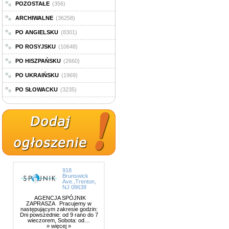
POZOSTAŁE
(356)
ARCHIWALNE
(36258)
PO ANGIELSKU
(8301)
PO ROSYJSKU
(10648)
PO HISZPAŃSKU
(2660)
PO UKRAIŃSKU
(1969)
PO SŁOWACKU
(3235)
918
Brunswick
Ave.,Trenton,
NJ 08638
AGENCJA SPÓJNIK
ZAPRASZA Pracujemy w
następującym zakresie godzin:
Dni powszednie: od 9 rano do 7
wieczorem, Sobota: od…
» więcej »