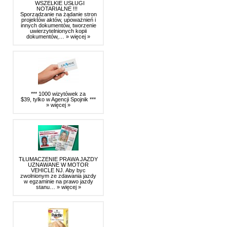
WSZELKIE USŁUGI
NOTARIALNE !!!
Sporządzanie na żądanie stron
projektów aktów, upoważnień i
innych dokumentów, tworzenie
uwierzytelnionych kopii
dokumentów,…
» więcej »
*** 1000 wizytówek za
$39, tylko w Agencji Spojnik ***
» więcej »
TŁUMACZENIE PRAWA JAZDY
UZNAWANE W MOTOR
VEHICLE NJ. Aby byc
zwolnionym ze zdawania jazdy
w egzaminie na prawo jazdy
stanu…
» więcej »