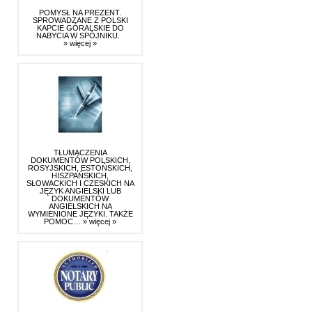
POMYSŁ NA PREZENT.
SPROWADZANE Z POLSKI
KAPCIE GÓRALSKIE DO
NABYCIA W SPÓJNIKU.
» więcej »
TŁUMACZENIA
DOKUMENTÓW POLSKICH,
ROSYJSKICH, ESTOŃSKICH,
HISZPAŃSKICH,
SŁOWACKICH I CZESKICH NA
JĘZYK ANGIELSKI LUB
DOKUMENTÓW
ANGIELSKICH NA
WYMIENIONE JĘZYKI. TAKŻE
POMOC…
» więcej »