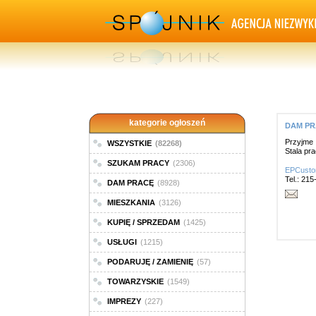
kategorie ogłoszeń
DAM PRA
Przyjme 
WSZYSTKIE
(82268)
Stala pra
SZUKAM PRACY
(2306)
EPCust
Tel.: 21
DAM PRACĘ
(8928)
MIESZKANIA
(3126)
KUPIĘ / SPRZEDAM
(1425)
USŁUGI
(1215)
PODARUJĘ / ZAMIENIĘ
(57)
TOWARZYSKIE
(1549)
IMPREZY
(227)