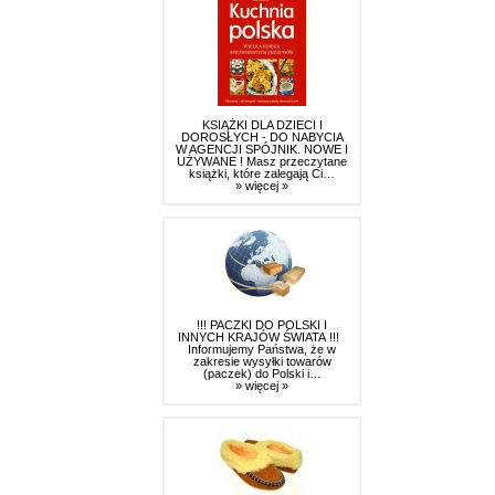
KSIĄŻKI DLA DZIECI I
DOROSŁYCH - DO NABYCIA
W AGENCJI SPÓJNIK. NOWE I
UŻYWANE ! Masz przeczytane
książki, które zalegają Ci…
» więcej »
!!! PACZKI DO POLSKI I
INNYCH KRAJÓW ŚWIATA !!!
Informujemy Państwa, że w
zakresie wysyłki towarów
(paczek) do Polski i…
» więcej »