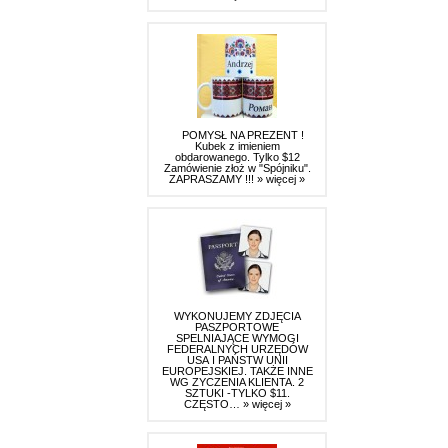
POMYSŁ NA PREZENT !
Kubek z imieniem
obdarowanego. Tylko $12
Zamówienie złoż w "Spójniku".
ZAPRASZAMY !!!
» więcej »
WYKONUJEMY ZDJĘCIA
PASZPORTOWE
SPELNIAJĄCE WYMOGI
FEDERALNYCH URZĘDÓW
USA I PAŃSTW UNII
EUROPEJSKIEJ. TAKŻE INNE
WG ZYCZENIA KLIENTA. 2
SZTUKI -TYLKO $11.
CZĘSTO…
» więcej »