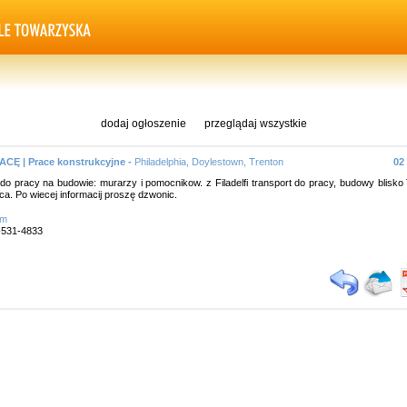
dodaj ogłoszenie
przeglądaj wszystkie
CĘ | Prace konstrukcyjne -
Philadelphia, Doylestown, Trenton
02
do pracy na budowie: murarzy i pomocnikow. z Filadelfi transport do pracy, budowy blisko
ca. Po wiecej informacij proszę dzwonic.
om
5-531-4833