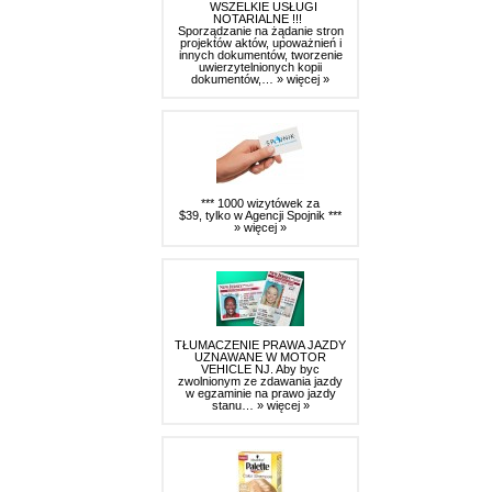
WSZELKIE USŁUGI
NOTARIALNE !!!
Sporządzanie na żądanie stron
projektów aktów, upoważnień i
innych dokumentów, tworzenie
uwierzytelnionych kopii
dokumentów,…
» więcej »
*** 1000 wizytówek za
$39, tylko w Agencji Spojnik ***
» więcej »
TŁUMACZENIE PRAWA JAZDY
UZNAWANE W MOTOR
VEHICLE NJ. Aby byc
zwolnionym ze zdawania jazdy
w egzaminie na prawo jazdy
stanu…
» więcej »