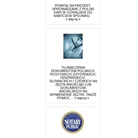
POMYSŁ NA PREZENT.
SPROWADZANE Z POLSKI
KAPCIE GÓRALSKIE DO
NABYCIA W SPÓJNIKU.
» więcej »
TŁUMACZENIA
DOKUMENTÓW POLSKICH,
ROSYJSKICH, ESTOŃSKICH,
HISZPAŃSKICH,
SŁOWACKICH I CZESKICH NA
JĘZYK ANGIELSKI LUB
DOKUMENTÓW
ANGIELSKICH NA
WYMIENIONE JĘZYKI. TAKŻE
POMOC…
» więcej »