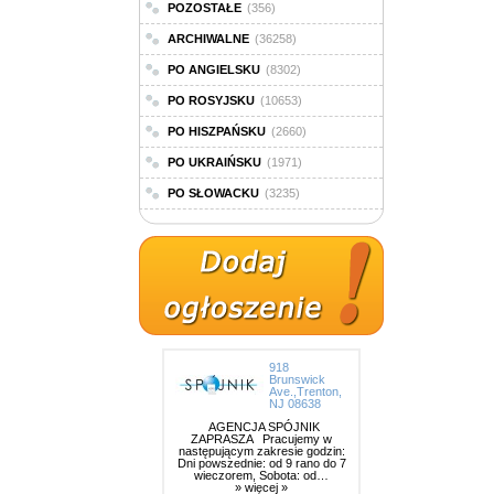
POZOSTAŁE
(356)
ARCHIWALNE
(36258)
PO ANGIELSKU
(8302)
PO ROSYJSKU
(10653)
PO HISZPAŃSKU
(2660)
PO UKRAIŃSKU
(1971)
PO SŁOWACKU
(3235)
918
Brunswick
Ave.,Trenton,
NJ 08638
AGENCJA SPÓJNIK
ZAPRASZA Pracujemy w
następującym zakresie godzin:
Dni powszednie: od 9 rano do 7
wieczorem, Sobota: od…
» więcej »