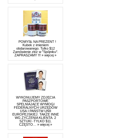
POMYSŁ NA PREZENT !
Kubek z imieniem
obdarowanego. Tylko $12
Zamówienie złoż w "Spójniku".
ZAPRASZAMY !!!
» więcej »
WYKONUJEMY ZDJĘCIA
PASZPORTOWE
SPELNIAJĄCE WYMOGI
FEDERALNYCH URZĘDÓW
USA I PAŃSTW UNII
EUROPEJSKIEJ. TAKŻE INNE
WG ZYCZENIA KLIENTA. 2
SZTUKI -TYLKO $11.
CZĘSTO…
» więcej »