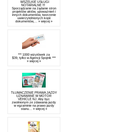
WSZELKIE USŁUGI
NOTARIALNE !!!
Sporządzanie na żądanie stron
projektów aktów, upoważnień i
innych dokumentów, tworzenie
uwierzytelnionych kopii
dokumentów,…
» więcej »
*** 1000 wizytówek za
$39, tylko w Agencji Spojnik ***
» więcej »
TŁUMACZENIE PRAWA JAZDY
UZNAWANE W MOTOR
VEHICLE NJ. Aby byc
zwolnionym ze zdawania jazdy
w egzaminie na prawo jazdy
stanu…
» więcej »