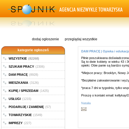
dodaj ogłoszenie
przeglądaj wszystkie
kategorie ogłoszeń
DAM PRACĘ | Opieka i edukacj
Pilnie poszukiwana doświadczona
WSZYSTKIE
(82268)
Są to dwie kobiety w wieku 43 i 3
opieki. Obie panie są bardzo sym
SZUKAM PRACY
(2306)
*Miejsce pracy: Brooklyn, Nowy J
DAM PRACĘ
(8928)
*Bezpłatne zakwaterowanie i wyż
MIESZKANIA
(3126)
*praca 7 dni w tygodniu, tylko ws
KUPIĘ / SPRZEDAM
(1425)
Proszę o kontakt email:
kellykay
USŁUGI
(1215)
Natalia
PODARUJĘ / ZAMIENIĘ
(57)
TOWARZYSKIE
(1549)
IMPREZY
(227)