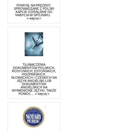
POMYSŁ NA PREZENT.
SPROWADZANE Z POLSKI
KAPCIE GÓRALSKIE DO
NABYCIA W SPÓJNIKU.
» więcej »
TŁUMACZENIA
DOKUMENTÓW POLSKICH,
ROSYJSKICH, ESTOŃSKICH,
HISZPAŃSKICH,
SŁOWACKICH I CZESKICH NA
JĘZYK ANGIELSKI LUB
DOKUMENTÓW
ANGIELSKICH NA
WYMIENIONE JĘZYKI. TAKŻE
POMOC…
» więcej »