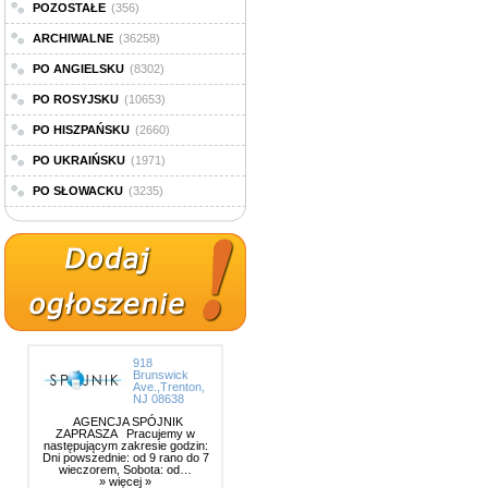
POZOSTAŁE
(356)
ARCHIWALNE
(36258)
PO ANGIELSKU
(8302)
PO ROSYJSKU
(10653)
PO HISZPAŃSKU
(2660)
PO UKRAIŃSKU
(1971)
PO SŁOWACKU
(3235)
918
Brunswick
Ave.,Trenton,
NJ 08638
AGENCJA SPÓJNIK
ZAPRASZA Pracujemy w
następującym zakresie godzin:
Dni powszednie: od 9 rano do 7
wieczorem, Sobota: od…
» więcej »