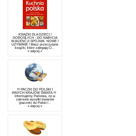
KSIĄŻKI DLA DZIECI I
DOROSŁYCH - DO NABYCIA
W AGENCJI SPÓJNIK. NOWE I
UŻYWANE ! Masz przeczytane
książki, które zalegają Ci…
» więcej »
!!! PACZKI DO POLSKI I
INNYCH KRAJÓW ŚWIATA !!!
Informujemy Państwa, że w
zakresie wysyłki towarów
(paczek) do Polski i…
» więcej »