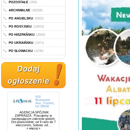
POZOSTAŁE
(356)
ARCHIWALNE
(36258)
PO ANGIELSKU
(8302)
PO ROSYJSKU
(10653)
PO HISZPAŃSKU
(2660)
PO UKRAIŃSKU
(1971)
PO SŁOWACKU
(3235)
918
Brunswick
Ave.,Trenton,
NJ 08638
AGENCJA SPÓJNIK
ZAPRASZA Pracujemy w
następującym zakresie godzin:
Dni powszednie: od 9 rano do 7
wieczorem, Sobota: od…
» więcej »