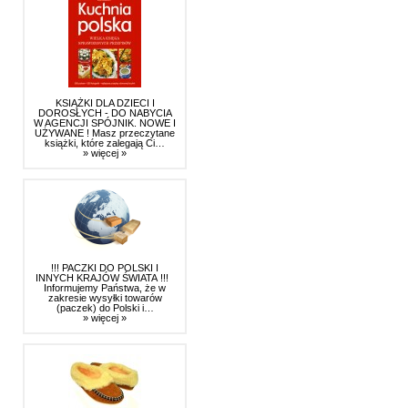
KSIĄŻKI DLA DZIECI I
DOROSŁYCH - DO NABYCIA
W AGENCJI SPÓJNIK. NOWE I
UŻYWANE ! Masz przeczytane
książki, które zalegają Ci…
» więcej »
!!! PACZKI DO POLSKI I
INNYCH KRAJÓW ŚWIATA !!!
Informujemy Państwa, że w
zakresie wysyłki towarów
(paczek) do Polski i…
» więcej »