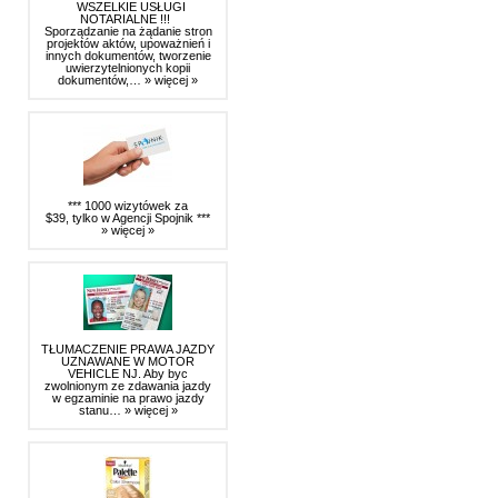
WSZELKIE USŁUGI
NOTARIALNE !!!
Sporządzanie na żądanie stron
projektów aktów, upoważnień i
innych dokumentów, tworzenie
uwierzytelnionych kopii
dokumentów,…
» więcej »
*** 1000 wizytówek za
$39, tylko w Agencji Spojnik ***
» więcej »
TŁUMACZENIE PRAWA JAZDY
UZNAWANE W MOTOR
VEHICLE NJ. Aby byc
zwolnionym ze zdawania jazdy
w egzaminie na prawo jazdy
stanu…
» więcej »