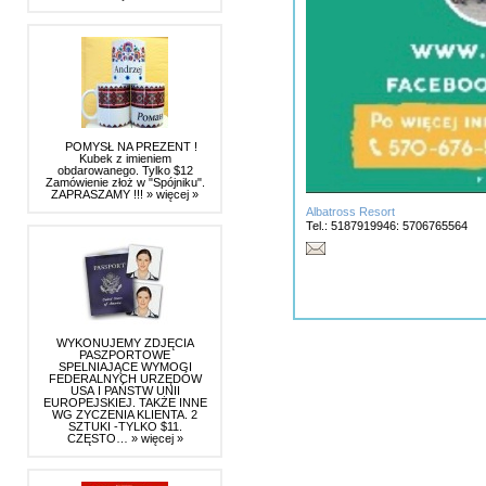
POMYSŁ NA PREZENT !
Kubek z imieniem
obdarowanego. Tylko $12
Zamówienie złoż w "Spójniku".
ZAPRASZAMY !!!
» więcej »
Albatross Resort
Tel.: 5187919946: 5706765564
WYKONUJEMY ZDJĘCIA
PASZPORTOWE
SPELNIAJĄCE WYMOGI
FEDERALNYCH URZĘDÓW
USA I PAŃSTW UNII
EUROPEJSKIEJ. TAKŻE INNE
WG ZYCZENIA KLIENTA. 2
SZTUKI -TYLKO $11.
CZĘSTO…
» więcej »