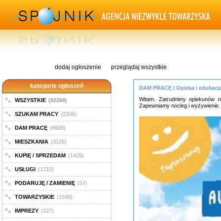
dodaj ogłoszenie
przeglądaj wszystkie
kategorie ogłoszeń
DAM PRACĘ | Opieka i edukacj
Witam. Zatrudnimy opiekunów na
WSZYSTKIE
(82268)
Zapewniamy nocleg i wyżywienie. 
SZUKAM PRACY
(2306)
DAM PRACĘ
(8928)
MIESZKANIA
(3126)
KUPIĘ / SPRZEDAM
(1425)
USŁUGI
(1215)
PODARUJĘ / ZAMIENIĘ
(57)
TOWARZYSKIE
(1549)
IMPREZY
(227)