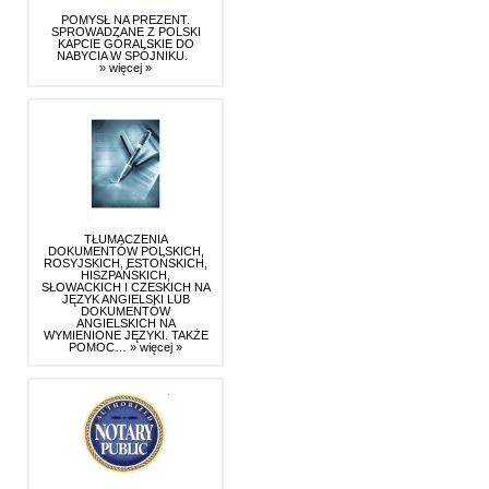
POMYSŁ NA PREZENT.
SPROWADZANE Z POLSKI
KAPCIE GÓRALSKIE DO
NABYCIA W SPÓJNIKU.
» więcej »
TŁUMACZENIA
DOKUMENTÓW POLSKICH,
ROSYJSKICH, ESTOŃSKICH,
HISZPAŃSKICH,
SŁOWACKICH I CZESKICH NA
JĘZYK ANGIELSKI LUB
DOKUMENTÓW
ANGIELSKICH NA
WYMIENIONE JĘZYKI. TAKŻE
POMOC…
» więcej »