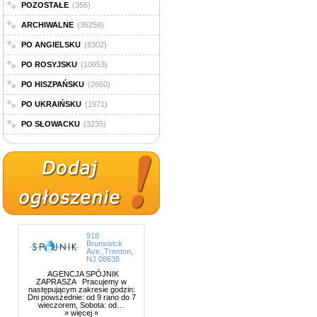
POZOSTAŁE
(356)
ARCHIWALNE
(36258)
PO ANGIELSKU
(8302)
PO ROSYJSKU
(10653)
PO HISZPAŃSKU
(2660)
PO UKRAIŃSKU
(1971)
PO SŁOWACKU
(3235)
918
Brunswick
Ave.,Trenton,
NJ 08638
AGENCJA SPÓJNIK
ZAPRASZA Pracujemy w
następującym zakresie godzin:
Dni powszednie: od 9 rano do 7
wieczorem, Sobota: od…
» więcej »