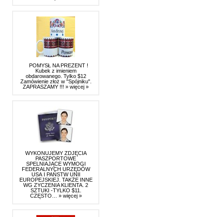
POMYSŁ NA PREZENT !
Kubek z imieniem
obdarowanego. Tylko $12
Zamówienie złoż w "Spójniku".
ZAPRASZAMY !!!
» więcej »
WYKONUJEMY ZDJĘCIA
PASZPORTOWE
SPELNIAJĄCE WYMOGI
FEDERALNYCH URZĘDÓW
USA I PAŃSTW UNII
EUROPEJSKIEJ. TAKŻE INNE
WG ZYCZENIA KLIENTA. 2
SZTUKI -TYLKO $11.
CZĘSTO…
» więcej »