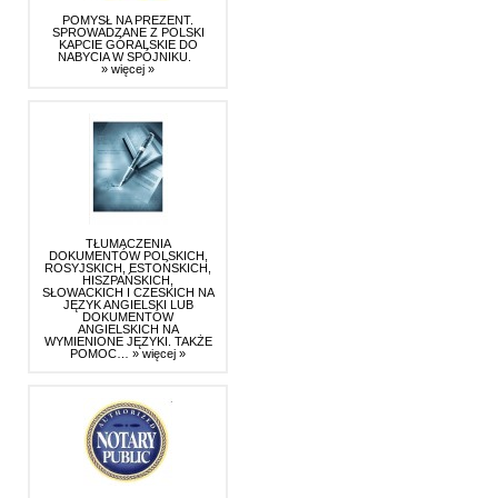
POMYSŁ NA PREZENT.
SPROWADZANE Z POLSKI
KAPCIE GÓRALSKIE DO
NABYCIA W SPÓJNIKU.
» więcej »
TŁUMACZENIA
DOKUMENTÓW POLSKICH,
ROSYJSKICH, ESTOŃSKICH,
HISZPAŃSKICH,
SŁOWACKICH I CZESKICH NA
JĘZYK ANGIELSKI LUB
DOKUMENTÓW
ANGIELSKICH NA
WYMIENIONE JĘZYKI. TAKŻE
POMOC…
» więcej »