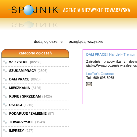
dodaj ogłoszenie
przeglądaj wszystkie
kategorie ogłoszeń
DAM PRACĘ | Handel -
Trenton
Zatrudnie pracownika z dosw
WSZYSTKIE
(82268)
piatku.Wynagrodzenie w zaleznosc
SZUKAM PRACY
(2306)
Loeffler's Gourmet
Tel.: 609-695-5068
DAM PRACĘ
(8928)
MIESZKANIA
(3126)
KUPIĘ / SPRZEDAM
(1425)
USŁUGI
(1215)
PODARUJĘ / ZAMIENIĘ
(57)
TOWARZYSKIE
(1549)
IMPREZY
(227)