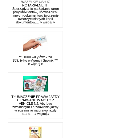
WSZELKIE USŁUGI
NOTARIALNE !!!
Sporządzanie na żądanie stron
projektów aktów, upoważnień i
innych dokumentów, tworzenie
uwierzytelnionych kopii
dokumentów,…
» więcej »
*** 1000 wizytówek za
$39, tylko w Agencji Spojnik ***
» więcej »
TŁUMACZENIE PRAWA JAZDY
UZNAWANE W MOTOR
VEHICLE NJ. Aby byc
zwolnionym ze zdawania jazdy
w egzaminie na prawo jazdy
stanu…
» więcej »