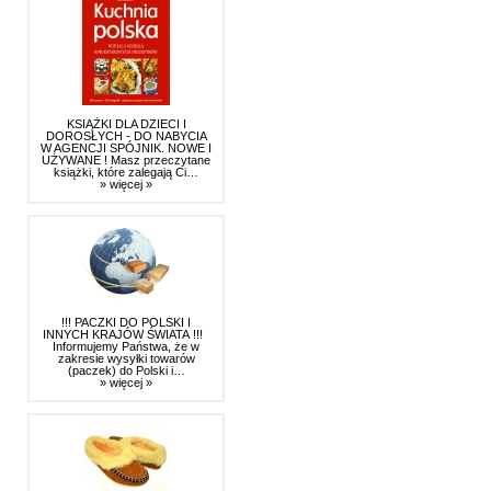
KSIĄŻKI DLA DZIECI I
DOROSŁYCH - DO NABYCIA
W AGENCJI SPÓJNIK. NOWE I
UŻYWANE ! Masz przeczytane
książki, które zalegają Ci…
» więcej »
!!! PACZKI DO POLSKI I
INNYCH KRAJÓW ŚWIATA !!!
Informujemy Państwa, że w
zakresie wysyłki towarów
(paczek) do Polski i…
» więcej »